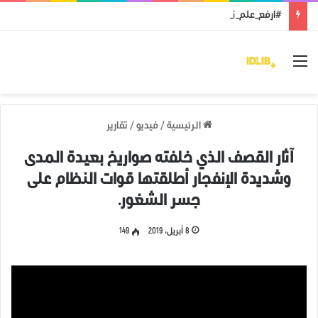
#ارفع_علم_ثورتك: رمز النضال ووحدة الهدف
القائمة
الرئيسية
/
فيديو
/
تقارير
آثار القصف الذي خلفته صواريخ بعيدة المدى
وشديدة الإنفجار أطلقتها قوات النظام على
جسر الشغور.
8 أبريل، 2019
149