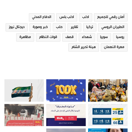
21 ديسمبر، 2018
نظام الأسد على بلدة الكندة في
في "صور عامة"
ريف جسر الشغور غرب ادلب.
10 يونيو، 2021
أمان رقمي للجميع
ادلب
ادلب بلس
الدفاع المدني
في "اخبار عاجلة"
الطيران الروسي
تركيا
تقارير
حلب
خبر وصورة
ديجتال نيوز
روسيا
سوريا
شهداء
قصف
قوات النظام
مظاهرة
معرة النعمان
هيئة تحرير الشام
بصواريخ الكورنيت الموجهة
صور من ادلب
قوات نظام الأسد تستهدف
سيارات المدنيين على مفرق
الناجية غرب ادلب
8 أبريل، 2021
في "اخبار عاجلة"
جسر الشغور
قصف
قوات النظام