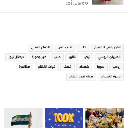
30 مارس، 2026
الوسوم
أمان رقمي للجميع
ادلب
ادلب بلس
الدفاع المدني
الطيران الروسي
تركيا
تقارير
حلب
خبر وصورة
ديجتال نيوز
روسيا
سوريا
شهداء
قصف
قوات النظام
مظاهرة
معرة النعمان
هيئة تحرير الشام
صور من ادلب