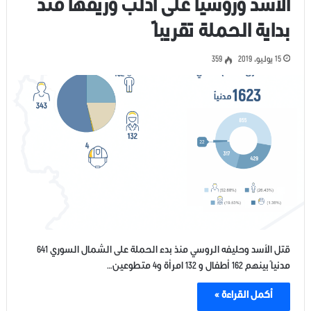
الأسد وروسيا على ادلب وريفها منذ
بداية الحملة تقريباً
15 يوليو، 2019
359
قتل الأسد وحليفه الروسي منذ بدء الحملة على الشمال السوري 641
مدنياً بينهم 162 أطفال و 132 امرأة و4 متطوعين…
أكمل القراءة »