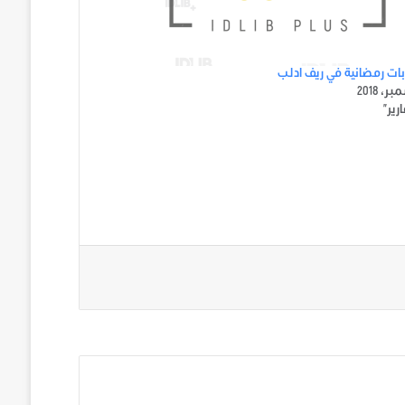
ت رمضانية في ريف ادلب
رير"
ني على تويتر