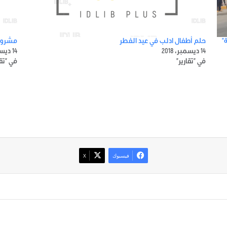
”
حلم أطفال ادلب في عيد الفطر
مشروبا
14 ديسمبر، 2018
14 ديسمبر، 2018
في "تقارير"
في "تقا
فيسبوك
‫X
صور من ادلب
أتبع