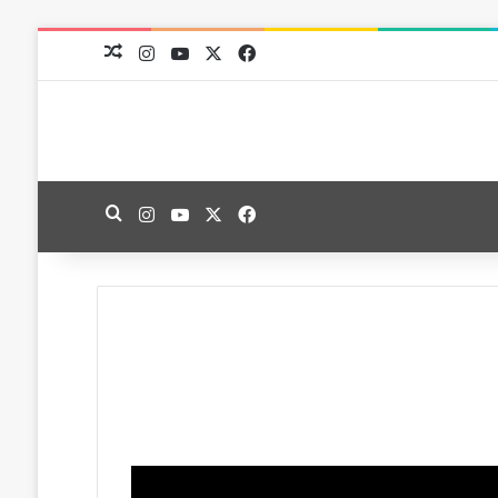
‫X
فيسبوك
‫YouTube
انستقرام
مقال عشوائي
‫X
فيسبوك
‫YouTube
انستقرام
بحث عن