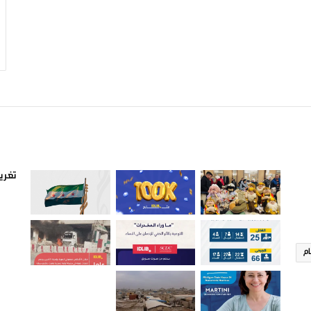
صور من ادلب
أتبع
تغريد
ام