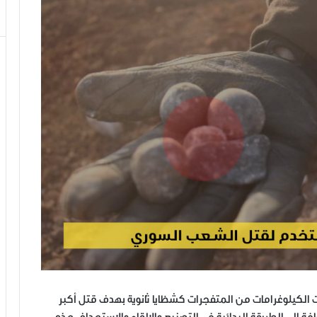
ت الكيلوغرامات من المتفجرات كشظايا ثانوية بهدف قتل أكبر