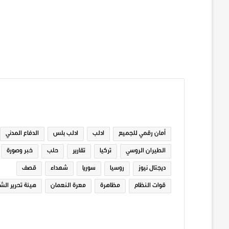
الوسوم
أمان رقمي للجميع
ادلب
ادلب بلس
الدفاع المدني
الطيران الروسي
تركيا
تقارير
حلب
خبر وصورة
ديجتال نيوز
روسيا
سوريا
شهداء
قصف
قوات النظام
مظاهرة
معرة النعمان
هيئة تحرير الش