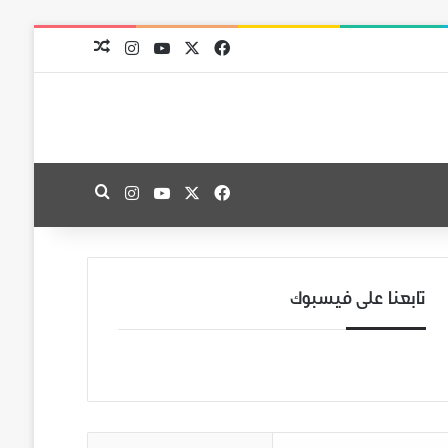
‫X
فيسبوك
‫YouTube
انستقرام
مقال عشوائي
‫X
فيسبوك
‫YouTube
انستقرام
بحث عن
تابعنا على فيسبوك