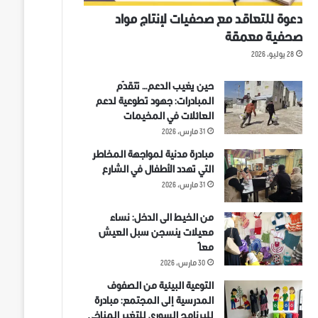
دعوة للتعاقد مع صحفيات لإنتاج مواد
صحفية معمقة
28 يوليو، 2026
حين يغيب الدعم… تتقدّم
المبادرات: جهود تطوعية لدعم
العائلات في المخيمات
31 مارس، 2026
مبادرة مدنية لمواجهة المخاطر
التي تهدد الأطفال في الشارع
31 مارس، 2026
من الخيط الى الدخل: نساء
معيلات ينسجن سبل العيش
معاً
30 مارس، 2026
التوعية البيئية من الصفوف
المدرسية إلى المجتمع: مبادرة
للبرنامج السوري للتغير المناخي