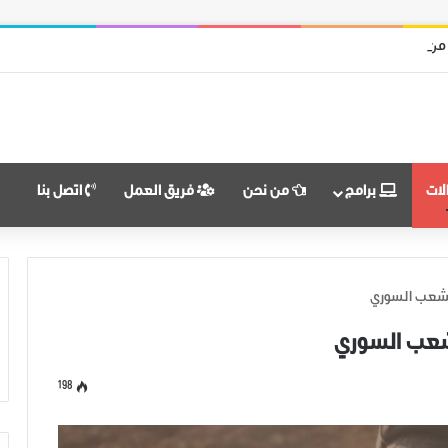
 من قوات النظام وميليشياته
لات
برامج
من نحن
فريق العمل
اتصل بنا
لشعب السوري
لشعب السوري
198