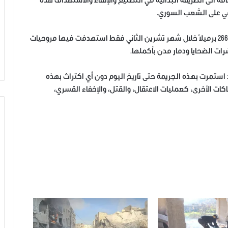
ة الى الطريقة البدائية في التصنيع والإلقاء والاستهداف هذه
مي على الشعب السوري.
42 برميلاً متفجراً تم إلقائها يوم أمس تضاف الى أكثر من 266 برميلاً خلال شهر تشرين الثاني فقط استهدفت فيها مروحيات
ات الضحايا ودمار مدن بأكملها.
ي عام ٢٠١٤، إلا أن قوات الأسد استمرت بهذه الجريمة حتى تاريخ اليوم دون أي اكتراث بهذه
اكات الأخرى، كعمليات الاعتقال، والقتل، والإخفاء القسري،