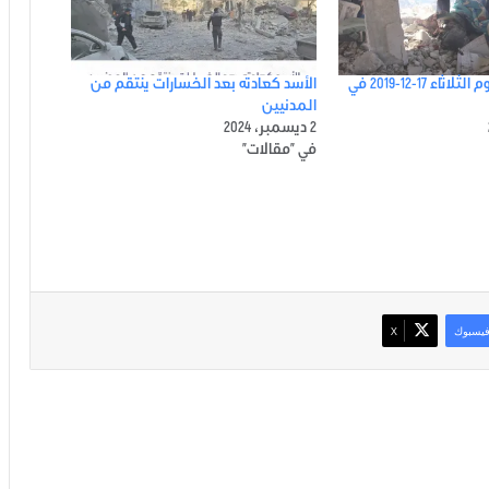
ملخص أحداث يوم الثلاثاء 17-12-2019 في
الأسد كعادته بعد الخسارات ينتقم من
المدنيين
2 ديسمبر، 2024
في "مقالات"
يسبوك
‫X