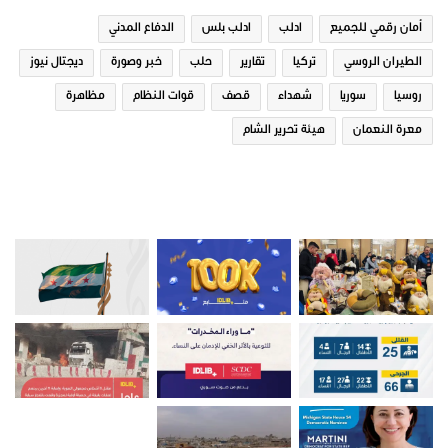
أمان رقمي للجميع
ادلب
ادلب بلس
الدفاع المدني
الطيران الروسي
تركيا
تقارير
حلب
خبر وصورة
ديجتال نيوز
روسيا
سوريا
شهداء
قصف
قوات النظام
مظاهرة
معرة النعمان
هيئة تحرير الشام
صور من ادلب