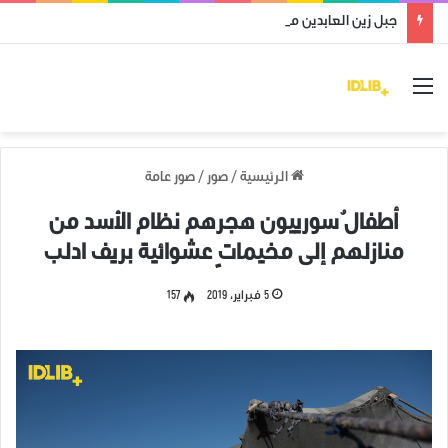
جبل زين العابدين محرر من قوات النظام وميليشياته
القائمة
الرئيسية
/
صور
/
صور عامة
أطفالٌ سورييون هجرهم نظام الأسد من
منازلهم إلى مخيماتٍ عشوائية بريف ادلب
5 فبراير، 2019
157