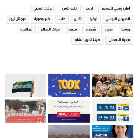
في "تقارير"
في "تقارير"
أمان رقمي للجميع
ادلب
ادلب بلس
الدفاع المدني
الطيران الروسي
تركيا
تقارير
حلب
خبر وصورة
ديجتال نيوز
روسيا
سوريا
شهداء
قصف
قوات النظام
مظاهرة
معرة النعمان
هيئة تحرير الشام
مشروبات رمضانية في ريف ادلب
14 ديسمبر، 2018
في "تقارير"
صور من ادلب
تقارير