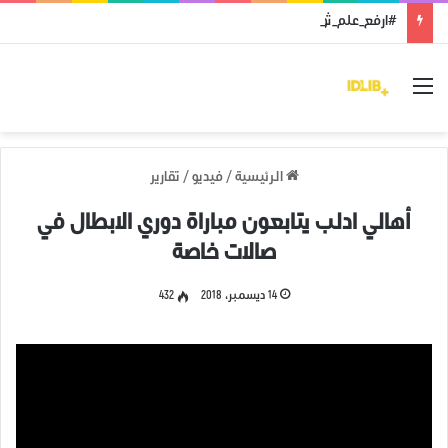
#ارفع_علم_ثورتك: رمز النضال ووحدة الهدف
القائمة
الرئيسية
/
فيديو
/
تقارير
أهالي ادلب يتابعون مباراة دوري الابطال في
صالات خاصة
14 ديسمبر، 2018
432