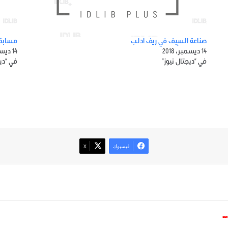
صناعة السِيف في ريف ادلب
مسابقة
14 ديسمبر، 2018
14 ديسمبر، 2018
في "ديجتال نيوز"
في "ديج
فيسبوك
‫X
*