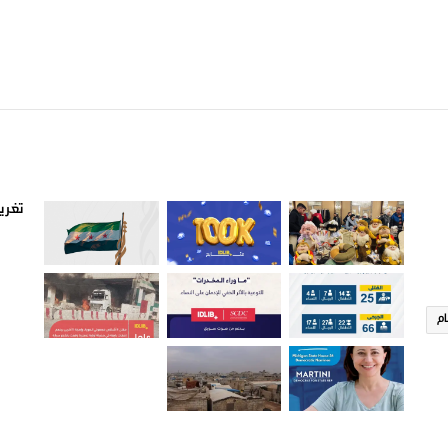
صور من ادلب
أتبع
تغريد
ام