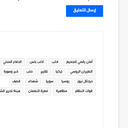
الوسوم
أمان رقمي للجميع
ادلب
ادلب بلس
الدفاع المدني
الطيران الروسي
تركيا
تقارير
حلب
خبر وصورة
ديجتال نيوز
روسيا
سوريا
شهداء
قصف
قوات النظام
مظاهرة
معرة النعمان
هيئة تحرير الش