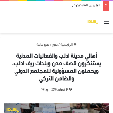
جبل زين العابدين محرر من قوات النظام وميليشياته
القائمة
الرئيسية
/
صور
/
صور عامة
أهالي مدينة ادلب والفعاليات المدنية
يستنكرون قصف مدن وبلدات ريف ادلب،
ويحملون المسؤولية للمجتمع الدولي
والضامن التركي
24 فبراير، 2019
161