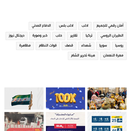
الوسوم
أمان رقمي للجميع
ادلب
ادلب بلس
الدفاع المدني
الطيران الروسي
تركيا
تقارير
حلب
خبر وصورة
ديجتال نيوز
روسيا
سوريا
شهداء
قصف
قوات النظام
مظاهرة
معرة النعمان
هيئة تحرير الشام
صور من ادلب