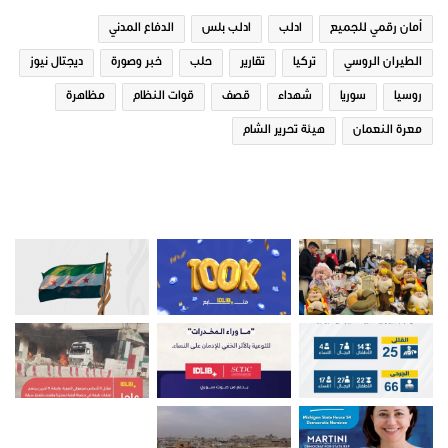
في "تقارير"
في "تقارير"
أمان رقمي للجميع
ادلب
ادلب بلس
الدفاع المدني
الطيران الروسي
تركيا
تقارير
حلب
خبر وصورة
ديجتال نيوز
روسيا
سوريا
شهداء
قصف
قوات النظام
مظاهرة
معرة النعمان
هيئة تحرير الشام
مشروبات رمضانية في ريف ادلب
14 ديسمبر، 2018
في "تقارير"
صور من ادلب
تقارير