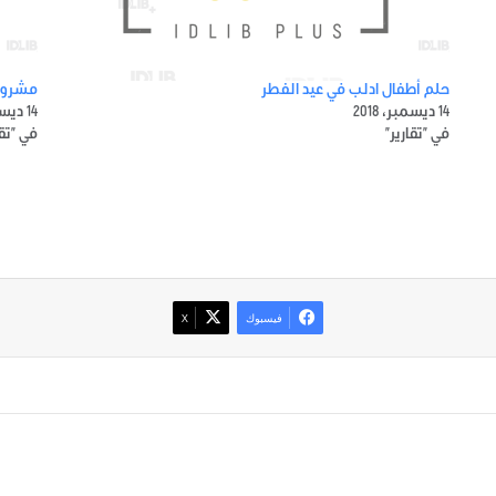
حلم أطفال ادلب في عيد الفطر
مشروبا
14 ديسمبر، 2018
14 ديسمبر، 2018
في "تقارير"
في "تقا
فيسبوك
‫X
صور من ادلب
أتبع