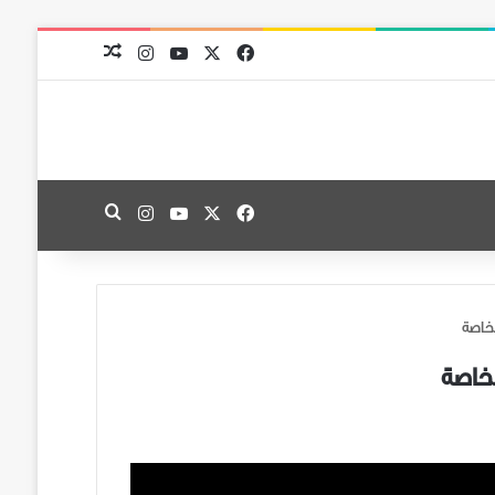
‫X
فيسبوك
‫YouTube
انستقرام
مقال عشوائي
‫X
فيسبوك
‫YouTube
انستقرام
بحث عن