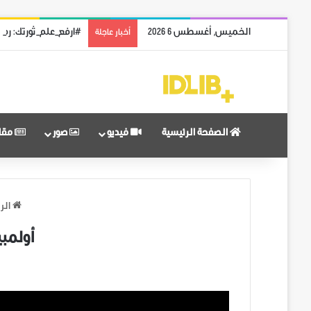
الخميس, أغسطس 6 2026
#ارفع_علم_ثورتك: رمز
أخبار عاجلة
الصفحة الرئيسية
فيديو
صور
مقا
الر
أولمبياد السلام 