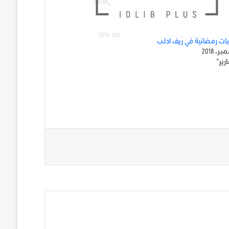
ت رمضانية في ريف ادلب
رير"
ني على تويتر