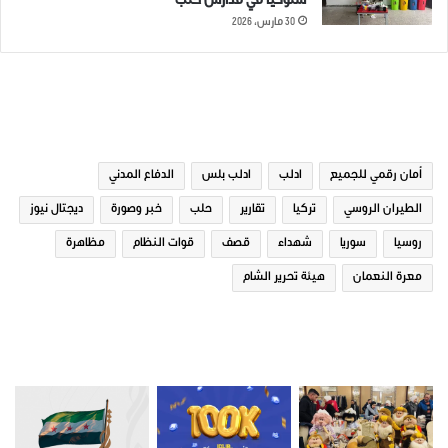
سلوكياً في مدارس حلب
30 مارس، 2026
الوسوم
أمان رقمي للجميع
ادلب
ادلب بلس
الدفاع المدني
الطيران الروسي
تركيا
تقارير
حلب
خبر وصورة
ديجتال نيوز
روسيا
سوريا
شهداء
قصف
قوات النظام
مظاهرة
معرة النعمان
هيئة تحرير الشام
صور من ادلب