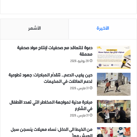
قسد ” مدينة عفرين شمالي
حلب الشمالي.
حلب.
30 أغسطس، 2021
13 يونيو، 2021
في "اخبار عاجلة"
في "ديجتال نيوز"
الأخيرة
الأشهر
دعوة للتعاقد مع صحفيات لإنتاج مواد صحفية
معمقة
28 يوليو، 2026
وفاة طفلين جراء غرقهما في
ساقية المحمودية بمدينة
عفرين شمال حلب
حين يغيب الدعم… تتقدّم المبادرات: جهود تطوعية
5 سبتمبر، 2021
لدعم العائلات في المخيمات
في "فيديو"
31 مارس، 2026
مبادرة مدنية لمواجهة المخاطر التي تهدد الأطفال
في الشارع
احتراق كازية
حلب
عفرين
31 مارس، 2026
من الخيط الى الدخل: نساء معيلات ينسجن سبل
العيش معاً