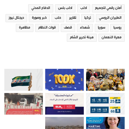
أمان رقمي للجميع
ادلب
ادلب بلس
الدفاع المدني
الطيران الروسي
تركيا
تقارير
حلب
خبر وصورة
ديجتال نيوز
روسيا
سوريا
شهداء
قصف
قوات النظام
مظاهرة
معرة النعمان
هيئة تحرير الشام
صور من ادلب