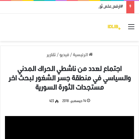
#ارفع_علم_ثورتك: رمز النضال ووحدة الهدف
القائمة
الرئيسية
/
فيديو
/
تقارير
اجتماع لعدد من ناشطي الحراك المدني
والسياسي في منطقة جسر الشغور لبحث اخر
مستجدات الثورة السورية
14 ديسمبر، 2018
423