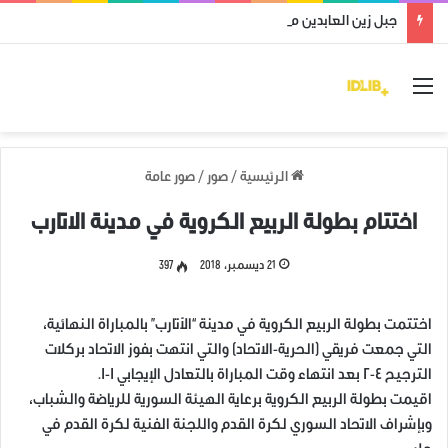
جبل زين العابدين محرر من قوات النظام وميليشياته
القائمة
الرئيسية
/
صور
/
صور عامة
اختتام بطولة الربيع الكروية في مدينة الاتارب
21 ديسمبر، 2018
397
اختتمت بطولة الربيع الكروية في مدينة “الأتارب” بالمباراة النهائية،
التي جمعت فريقي (الحرية-الاتحاد) والتي انتهت بفوز الاتحاد بركلات
الترجيح ٤-٢ بعد انتهاء وقت المباراة بالتعادل الإيجابي ١-١.
اقيمت بطولة الربيع الكروية برعاية الهيئة السورية للرياضة والشباب،
وبإشراف الاتحاد السوري لكرة القدم واللجنة الفنية لكرة القدم في