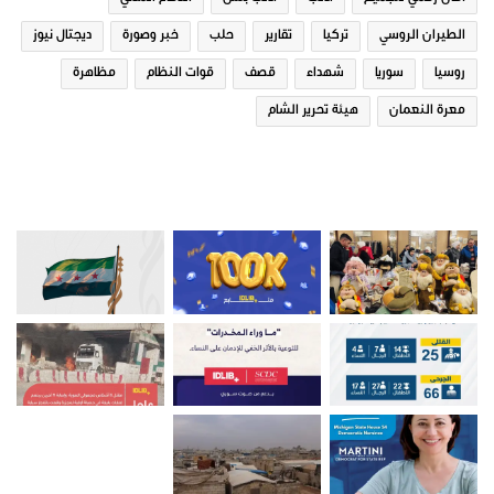
الطيران الروسي
تركيا
تقارير
حلب
خبر وصورة
ديجتال نيوز
روسيا
سوريا
شهداء
قصف
قوات النظام
مظاهرة
معرة النعمان
هيئة تحرير الشام
صور من ادلب