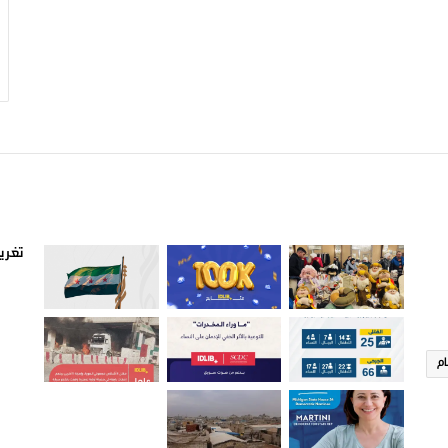
صور من ادلب
أتبع
تغريد
ام