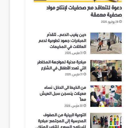
دعوة للتعاقد مع صحفيات لإنتاج مواد
صحفية معمقة
28 يوليو، 2026
حين يغيب الدعم… تتقدّم
المبادرات: جهود تطوعية لدعم
العائلات في المخيمات
31 مارس، 2026
مبادرة مدنية لمواجهة المخاطر
التي تهدد الأطفال في الشارع
31 مارس، 2026
من الخيط الى الدخل: نساء
معيلات ينسجن سبل العيش
معاً
30 مارس، 2026
التوعية البيئية من الصفوف
المدرسية إلى المجتمع: مبادرة
للبرنامج السوري للتغير المناخي