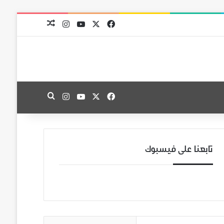
‫X
فيسبوك
‫YouTube
انستقرام
مقال عشوائي
‫X
فيسبوك
‫YouTube
انستقرام
بحث عن
تابعنا على فيسبوك