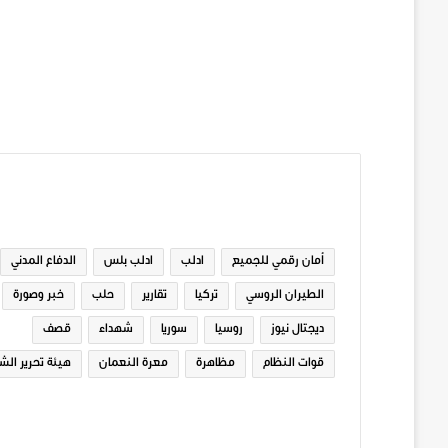
الوسوم
أمان رقمي للجميع
ادلب
ادلب بلس
الدفاع المدني
الطيران الروسي
تركيا
تقارير
حلب
خبر وصورة
ديجتال نيوز
روسيا
سوريا
شهداء
قصف
قوات النظام
مظاهرة
معرة النعمان
هيئة تحرير الش