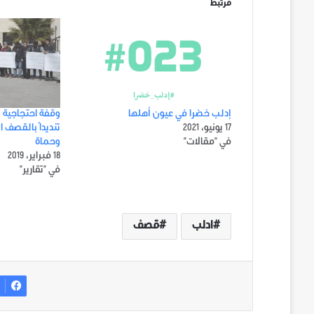
مرتبط
إدلب خضرا في عيون أهلها
وقفة احتجاجية 
17 يونيو، 2021
تنديداً بالقصف 
في "مقالات"
وحماة
18 فبراير، 2019
في "تقارير"
ادلب
قصف
ف