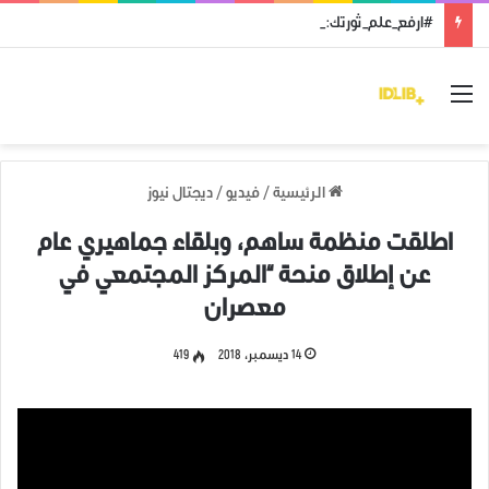
#ارفع_علم_ثورتك: رمز النضال ووحدة الهدف
القائمة
الرئيسية
/
فيديو
/
ديجتال نيوز
اطلقت منظمة ساهم، وبلقاء جماهيري عام
عن إطلاق منحة “المركز المجتمعي في
معصران
14 ديسمبر، 2018
419