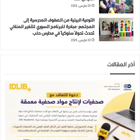
جبهة تحرير سوريا في أول
مجريات الأحداث في الشمال
30 مارس، 2026
مواجهة مع تحرير الشام.
السوري ليوم الجمعة 1 مارس
14 ديسمبر، 2018
2019
التوعية البيئية من الصفوف المدرسية إلى
في "مقالات"
1 مارس، 2019
في "مقالات"
المجتمع: مبادرة للبرنامج السوري للتغير المناخي
تُحدث تحولاً سلوكياً في مدارس حلب
30 مارس، 2026
أخر المقالات
ملخص أحداث يوم الخميس 7-
11-2019 في مدينة ادلب وريفها.
8 نوفمبر، 2019
في "تقارير"
ادلب
اعتقال
هيئة تحرير الشام