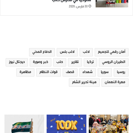
سلوكياً في مدارس حلب
30 مارس، 2026
الوسوم
أمان رقمي للجميع
ادلب
ادلب بلس
الدفاع المدني
الطيران الروسي
تركيا
تقارير
حلب
خبر وصورة
ديجتال نيوز
روسيا
سوريا
شهداء
قصف
قوات النظام
مظاهرة
معرة النعمان
هيئة تحرير الشام
صور من ادلب