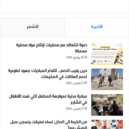
مخفر البلدة أثناء إسعافه لشخص قُتل بالقرب من بستان والده على
أطراف نهر العاصي على الحدود السورية التركية برصاص حرس الحدود.
لايزال محمد معتقل لدى مخفر هيئة تحرير الشام في دركوش حتى
الأخيرة
الأشهر
اللحظة.
دعوة للتعاقد مع صحفيات لإنتاج مواد صحفية
معمقة
28 يوليو، 2026
شارك هذا الموضوع:
حين يغيب الدعم… تتقدّم المبادرات: جهود تطوعية
لدعم العائلات في المخيمات
31 مارس، 2026
مرتبط
مبادرة مدنية لمواجهة المخاطر التي تهدد الأطفال
في الشارع
31 مارس، 2026
من الخيط الى الدخل: نساء معيلات ينسجن سبل
العيش معاً