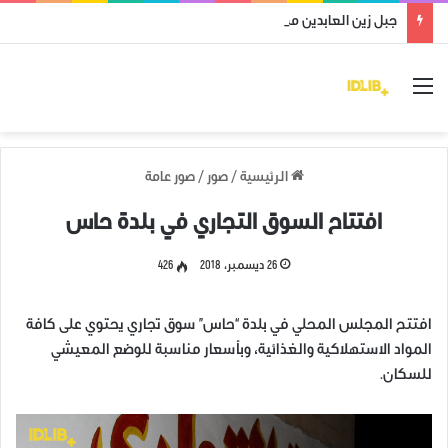
جبل زين العابدين محرر من قوات النظام وميليشياته
القائمة
الرئيسية
/
صور
/
صور عامة
افتتاح السوق التجاري في بلدة حاس
26 ديسمبر، 2018
426
افتتح المجلس المحلي في بلدة “حاس” سوق تجاري يحتوي على كافة
المواد الاستهلاكية والغذائية، وبأسعار مناسبة للوضع المعيشي
للسكان.