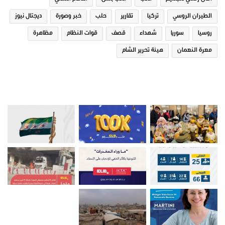
الطيران الروسي
تركيا
تقارير
حلب
خبر وصورة
ديجتال نيوز
روسيا
سوريا
شهداء
قصف
قوات النظام
مظاهرة
معرة النعمان
هيئة تحرير الشام
صور من ادلب