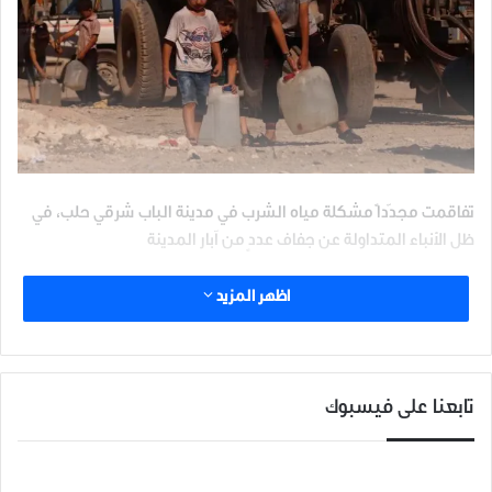
تفاقمت مجدّداً مشكلة مياه الشرب في مدينة الباب شرقي حلب، في
ظل الأنباء المتداولة عن جفاف عددٍ من آبار المدينة
طابور من الصهاريج ينتظرون لأربعة ساعات كأقل تقدير للحصول على
اظهر المزيد
القليل من المياه بعد قطع قرابة عشرين كيلو في محيط مدينة
الباب.!!
يحتاج المدني للسعي لسبع ساعات لتعبئة الخزان بمياه غير صالحة
تابعنا على فيسبوك
نهائيا تسحب من آبار ملوثة وبعد الساعة الثانية عشر ظهراً لا يتواجد
مياه بشكل نهائي في أرجاء المدينة