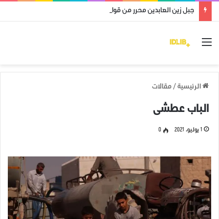
جبل زين العابدين محرر من قوات النظام وميليشياته
القائمة
الرئيسية
/
مقالات
الباب عطشى
1 يوليو، 2021
0