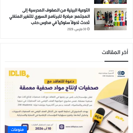
تظهر رفع علم الثورة السورية
في مدينة الباب بريف حلب
التوعية البيئية من الصفوف المدرسية إلى
في المدينة بمناسبة الذكرى
الشمالي
المجتمع: مبادرة للبرنامج السوري للتغير المناخي
الثامنة للثورة
21 مايو، 2019
15 مارس، 2019
في "صور عامة"
تُحدث تحولاً سلوكياً في مدارس حلب
في "صور عامة"
30 مارس، 2026
أخر المقالات
قتلى وجرحى بتحطم طائرة
مروحية للنظام في ريف اللاذقية
17 فبراير، 2022
في "مقالات"
منوعات