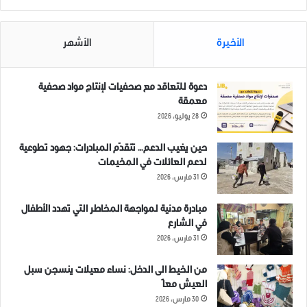
الكارثة بدأت تظهر ملامحها بشكل قاسي على سكان مدينة الباب
الأخيرة
الأشهر
الباب عطشى.. جفاف آبار وشح مياه تنذر بكارثة إنسانية
الأهالي في الباب ينتظرون منّا فعل أي شيء لمساندتهم .. لنكن
دعوة للتعاقد مع صحفيات لإنتاج مواد صحفية
جميعاً صوتهم علّ صوتنا يصل.
معمقة
28 يوليو، 2026
شارك هذا الموضوع:
حين يغيب الدعم… تتقدّم المبادرات: جهود تطوعية
لدعم العائلات في المخيمات
31 مارس، 2026
مبادرة مدنية لمواجهة المخاطر التي تهدد الأطفال
مرتبط
في الشارع
31 مارس، 2026
من الخيط الى الدخل: نساء معيلات ينسجن سبل
العيش معاً
30 مارس، 2026
صور من مدينة الباب شمال حلب
صور من احتفال إبتسامة رمضان