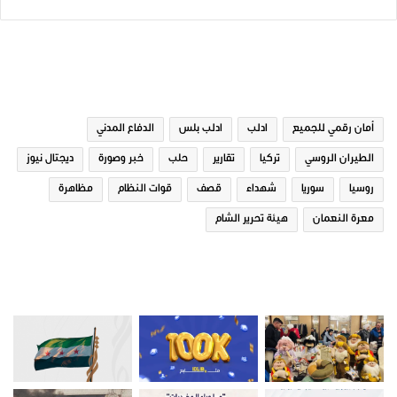
الوسوم
أمان رقمي للجميع
ادلب
ادلب بلس
الدفاع المدني
الطيران الروسي
تركيا
تقارير
حلب
خبر وصورة
ديجتال نيوز
روسيا
سوريا
شهداء
قصف
قوات النظام
مظاهرة
معرة النعمان
هيئة تحرير الشام
صور من ادلب