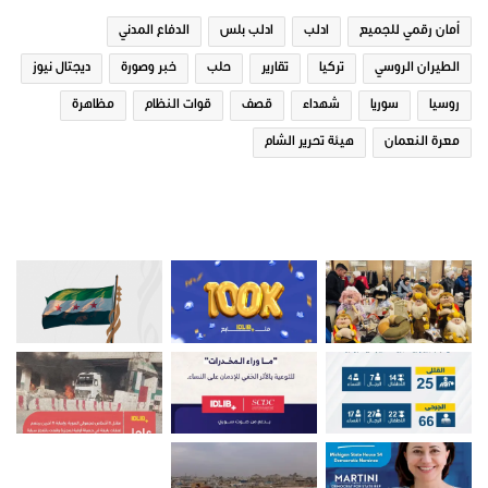
أمان رقمي للجميع
ادلب
ادلب بلس
الدفاع المدني
الطيران الروسي
تركيا
تقارير
حلب
خبر وصورة
ديجتال نيوز
روسيا
سوريا
شهداء
قصف
قوات النظام
مظاهرة
معرة النعمان
هيئة تحرير الشام
صور من ادلب