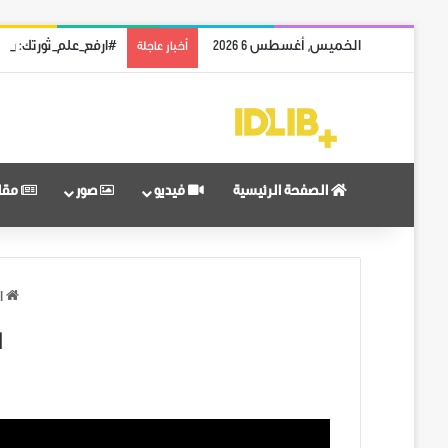
الخميس, أغسطس 6 2026
#ارفع_علم_ثورتك: رمز
أخبار عاجلة
الصفحة الرئيسية
فيديو
صور
مقا
ا
ا