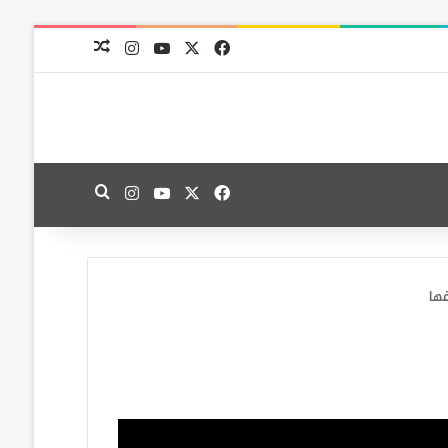
‫X
فيسبوك
‫YouTube
انستقرام
مقال عشوائي
‫X
فيسبوك
‫YouTube
انستقرام
بحث عن