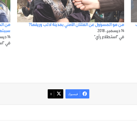
من هو المسؤول عن الفلتان الأمني بمدينة ادلب وريفها؟
من الم
14 ديسمبر، 2018
سببتها
في "استطلاع رأي"
14 ديسمبر، 2018
في "اس
فيسبوك
‫X
صور من ادلب
أتبع