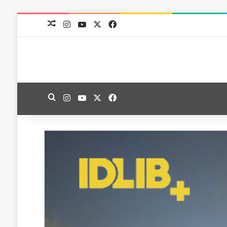
‫X
فيسبوك
‫YouTube
انستقرام
مقال عشوائي
‫X
فيسبوك
‫YouTube
انستقرام
بحث عن