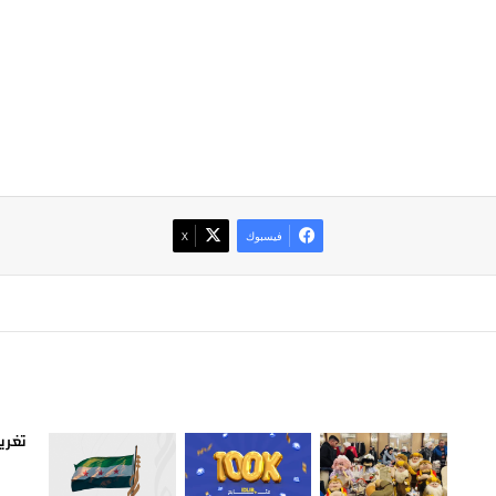
فيسبوك
‫X
صور من ادلب
أتبع
تغريد