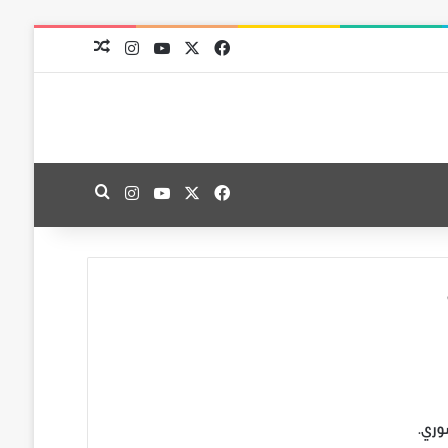
‫X
فيسبوك
‫YouTube
انستقرام
مقال عشوائي
‫X
فيسبوك
‫YouTube
انستقرام
بحث عن
وري.