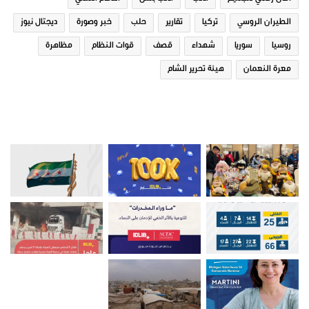
الطيران الروسي
تركيا
تقارير
حلب
خبر وصورة
ديجتال نيوز
روسيا
سوريا
شهداء
قصف
قوات النظام
مظاهرة
معرة النعمان
هيئة تحرير الشام
صور من ادلب