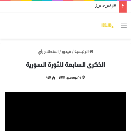
#ارفع_علم_ثورتك: رمز النضال ووحدة الهدف
القائمة
الرئيسية
/
فيديو
/
استطلاع رأي
الذكرى السابعة للثورة السورية
14 ديسمبر، 2018
420