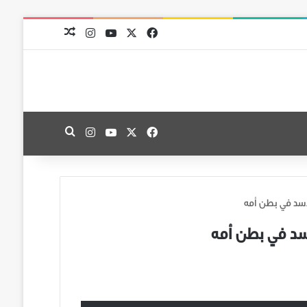
‫X
فيسبوك
‫YouTube
انستقرام
مقال عشوائي
‫X
فيسبوك
‫YouTube
انستقرام
بحث عن
أسد في بطن أمه
أسد في بطن أمه