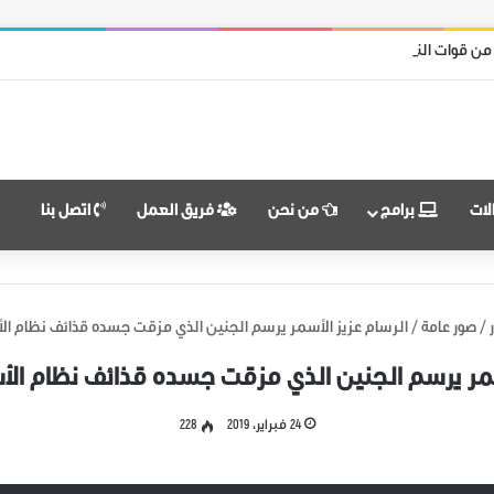
 من قوات النظام وميليشياته
لات
برامج
من نحن
فريق العمل
اتصل بنا
/
صور عامة
/
الرسام عزيز الأسمر يرسم الجنين الذي مزقت جسده قذائف نظام ال
سمر يرسم الجنين الذي مزقت جسده قذائف نظام ال
24 فبراير، 2019
228