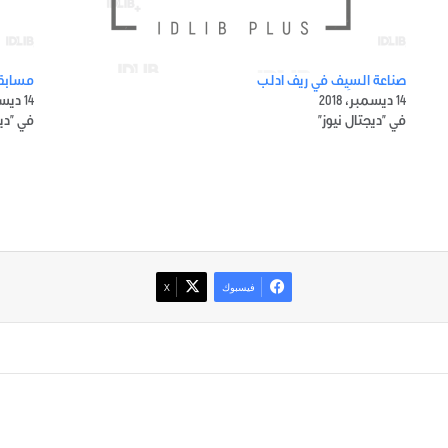
صناعة السِيف في ريف ادلب
مسابقة
14 ديسمبر، 2018
14 ديسمبر، 2018
في "ديجتال نيوز"
في "ديج
فيسبوك
‫X
صور من ادلب
أتبع