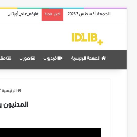
الجمعة, أغسطس 7 2026
#ارفع_علم_ثورتك: رمز 
أخبار عاجلة
الصفحة الرئيسية
فيديو
صور
مقا
الرئيسية
/
المدنيون ي