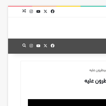
‫X
فيسبوك
‫YouTube
انستقرام
مقال عشوائي
‫X
فيسبوك
‫YouTube
انستقرام
بحث عن
سيطرون عليه
طرون عليه