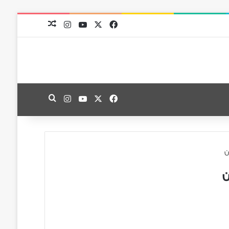
‫X
فيسبوك
‫YouTube
انستقرام
مقال عشوائي
‫X
فيسبوك
‫YouTube
انستقرام
بحث عن
ن
ن