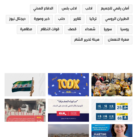
في "تقارير"
في "تقارير"
أمان رقمي للجميع
ادلب
ادلب بلس
الدفاع المدني
الطيران الروسي
تركيا
تقارير
حلب
خبر وصورة
ديجتال نيوز
روسيا
سوريا
شهداء
قصف
قوات النظام
مظاهرة
معرة النعمان
هيئة تحرير الشام
مشروبات رمضانية في ريف ادلب
14 ديسمبر، 2018
في "تقارير"
صور من ادلب
تقارير