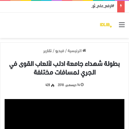
#ارفع_علم_ثورتك: رمز النضال ووحدة الهدف
القائمة
الرئيسية
/
فيديو
/
تقارير
بطولة شهداء جامعة ادلب لألعاب القوى في
الجري لمسافات مختلفة
14 ديسمبر، 2018
428