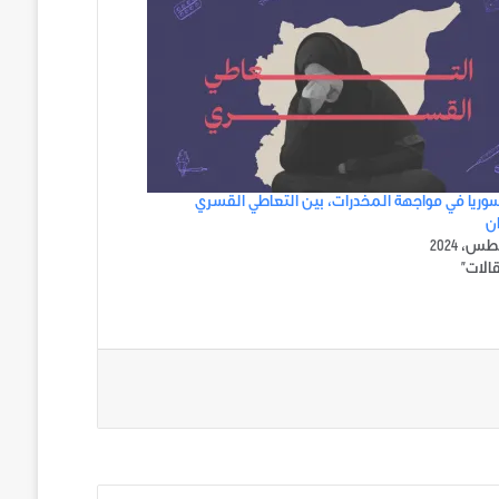
وريا في مواجهة المخدرات، بين التعاطي القسري
ان
الات"