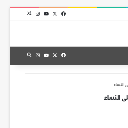
‫X
فيسبوك
‫YouTube
انستقرام
مقال عشوائي
‫X
فيسبوك
‫YouTube
انستقرام
بحث عن
ى النساء
لى النساء