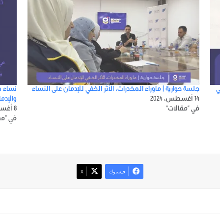
ي
جلسة حوارية | ماوراء المخدرات، الأثر الخفي للإدمان على النساء
نساء س
14 أغسطس، 2024
والإدم
في "مقالات"
8 أغسطس، 2024
في "مق
فيسبوك
‫X