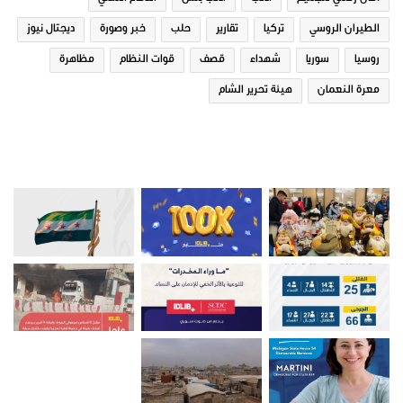
الطيران الروسي
تركيا
تقارير
حلب
خبر وصورة
ديجتال نيوز
روسيا
سوريا
شهداء
قصف
قوات النظام
مظاهرة
معرة النعمان
هيئة تحرير الشام
صور من ادلب