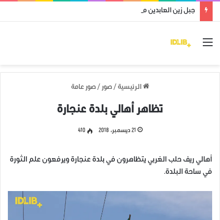
جبل زين العابدين محرر من قوات النظام وميليشياته
القائمة
الرئيسية
/
صور
/
صور عامة
تظاهر أهالي بلدة عنجارة
21 ديسمبر، 2018
410
أهالي ريف حلب الغربي يتظاهرون في بلدة عنجارة ويرفعون علم الثورة
في ساحة البلدة.