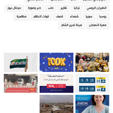
الطيران الروسي
تركيا
تقارير
حلب
خبر وصورة
ديجتال نيوز
روسيا
سوريا
شهداء
قصف
قوات النظام
مظاهرة
معرة النعمان
هيئة تحرير الشام
صور من ادلب