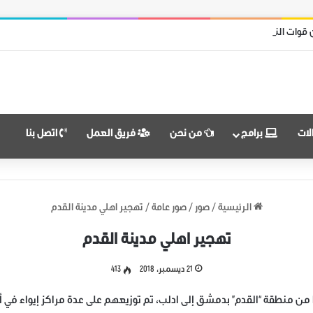
ل محرر من قوات نظام الأسد
لات
برامج
من نحن
فريق العمل
اتصل بنا
الرئيسية
/
صور
/
صور عامة
/
تهجير اهلي مدينة القدم
تهجير اهلي مدينة القدم
21 ديسمبر، 2018
413
 منطقة “القدم” بدمشق إلى ادلب، تم توزيعهم على عدة مراكز إيواء في أري