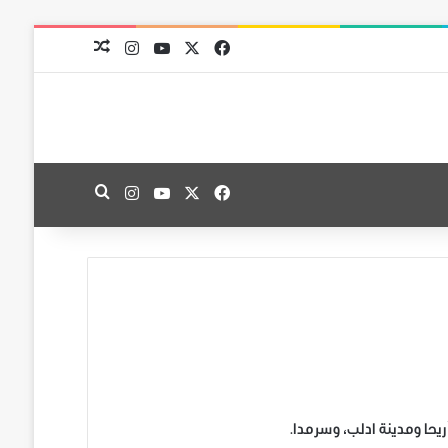
‫X
فيسبوك
‫YouTube
انستقرام
مقال عشوائي
‫X
فيسبوك
‫YouTube
انستقرام
بحث عن
حا ومدينة ادلب، وسرمدا.