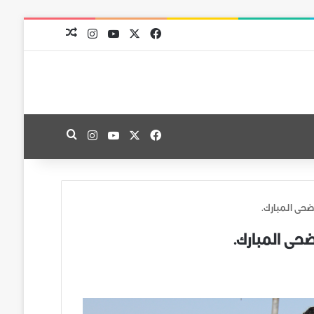
‫X
فيسبوك
‫YouTube
انستقرام
مقال عشوائي
‫X
فيسبوك
‫YouTube
انستقرام
بحث عن
ضحى المبارك.
ضحى المبارك.