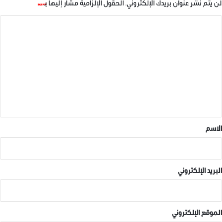
في "ديجتال نيوز"
في "ديجتال نيوز"
لن يتم نشر عنوان بريدك الإلكتروني.
الحقول الإلزامية مشار إليها بـ
*
ا
ل
ت
ع
مسابقة أدبية في جامعة ادلب
14 ديسمبر، 2018
ل
في "ديجتال نيوز"
ي
ق
*
الاسم
ديجتال نيوز
البريد الإلكتروني
الموقع الإلكتروني