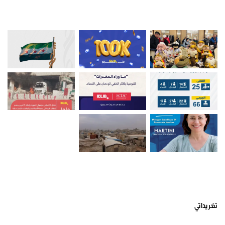
صور من ادلب
أتبعني على تويتر
تغريداتي