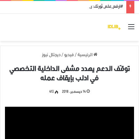
#ارفع_علم_ثورتك: رمز النضال ووحدة الهدف
القائمة
الرئيسية
/
فيديو
/
ديجتال نيوز
توقّف الدعم يهدد مشفى الداخلية التخصصي
في ادلب بإيقاف عمله
14 ديسمبر، 2018
413