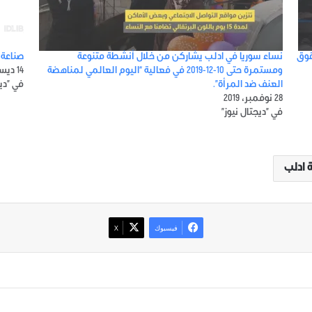
قوق
نساء سوريا في ادلب يشاركن من خلال أنشطة متنوعة
صناعة 
ومستمرة حتى 10-12-2019 في فعالية “اليوم العالمي لمناهضة
14 ديسمبر، 2018
العنف ضد المرأة”.
في "ديج
28 نوفمبر، 2019
في "ديجتال نيوز"
 ادلب
فيسبوك
‫X