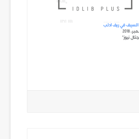
السِيف في ريف ادلب
تال نيوز"