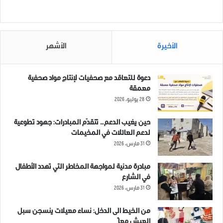
مرتبط
الأخيرة
الأشهر
الطيران الحربي الروسي
لحظة استهداف الطيران الحربي
دعوة للتعاقد مع صحفيات لإنتاج مواد صحفية
يستهدف أطراف بلدتي كنصفرة
الروسي أطراف بلدة دير سنبل
معمقة
و الفطيرة في منطقة جبل
في جبل الزاوية بالصواريخ
28 يوليو، 2026
الزاوية بريف ادلب الجنوبي
10 سبتمبر، 2021
بالصواريخ.
في "فيديو"
حين يغيب الدعم… تتقدّم المبادرات: جهود تطوعية
30 يوليو، 2021
لدعم العائلات في المخيمات
في "اخبار عاجلة"
31 مارس، 2026
مبادرة مدنية لمواجهة المخاطر التي تهدد الأطفال
في الشارع
31 مارس، 2026
شهداء وجرحى نتيجة استهداف
من الخيط الى الدخل: نساء معيلات ينسجن سبل
الطيران الحربي الروسي بلدة
العيش معاً