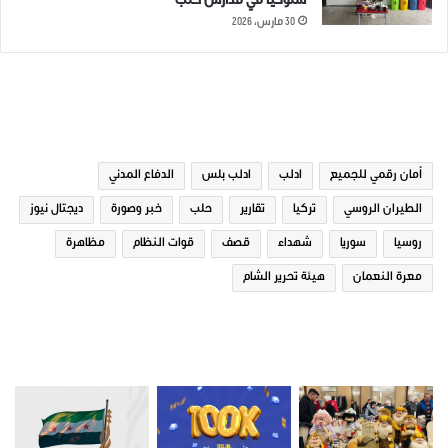
سلوكياً في مدارس حلب
30 مارس، 2026
الوسوم
أمان رقمي للجميع
ادلب
ادلب بلس
الدفاع المدني
الطيران الروسي
تركيا
تقارير
حلب
خبر وصورة
ديجتال نيوز
روسيا
سوريا
شهداء
قصف
قوات النظام
مظاهرة
معرة النعمان
هيئة تحرير الشام
صور من ادلب