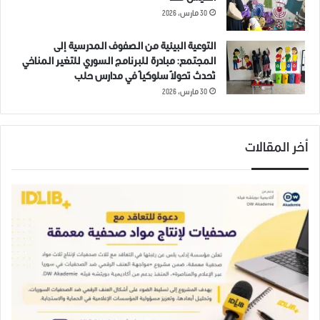
كفريا بريف ادلب الشمالي، بعدة
30 مارس، 2026
غارات جوية.
22 مارس، 2019
في "صور عامة"
التوعية البيئية من الصفوف المدرسية إلى
المجتمع: مبادرة للبرنامج السوري للتغير المناخي
تُحدث تحولاً سلوكياً في مدارس حلب
30 مارس، 2026
ادلب
الطيران الروسي
جبل الزاوية
جرحى
سرجة
سوريا
قصف
أخر المقالات
مدنيين
منطف