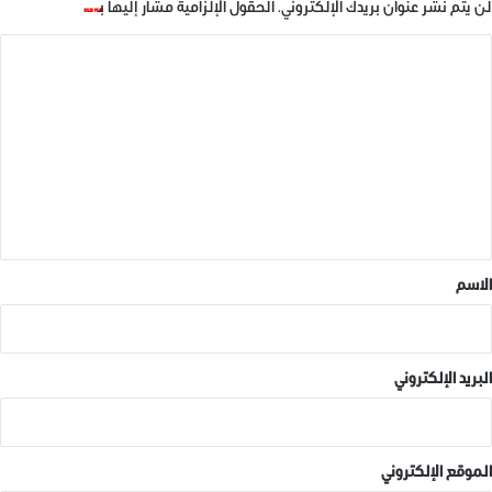
في "ديجتال نيوز"
في "ديجتال نيوز"
لن يتم نشر عنوان بريدك الإلكتروني.
الحقول الإلزامية مشار إليها بـ
*
ا
ل
ت
ع
مسابقة أدبية في جامعة ادلب
14 ديسمبر، 2018
ل
في "ديجتال نيوز"
ي
ق
*
الاسم
ديجتال نيوز
البريد الإلكتروني
الموقع الإلكتروني