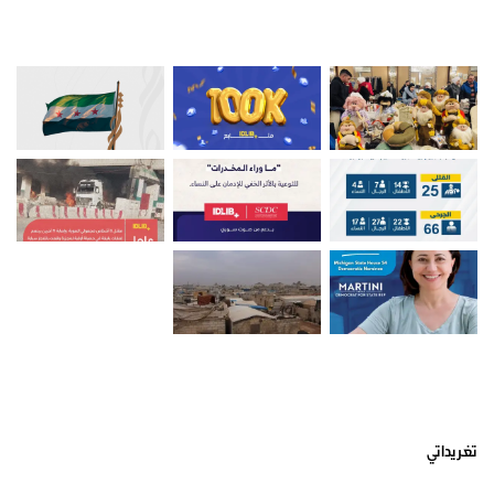
صور من ادلب
أتبعني على تويتر
تغريداتي