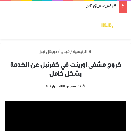
#ارفع_علم_ثورتك: رمز النضال ووحدة الهدف
القائمة
الرئيسية
/
فيديو
/
ديجتال نيوز
خروج مشفى اورينت في كفرنبل عن الخدمة
بشكل كامل
14 ديسمبر، 2018
403