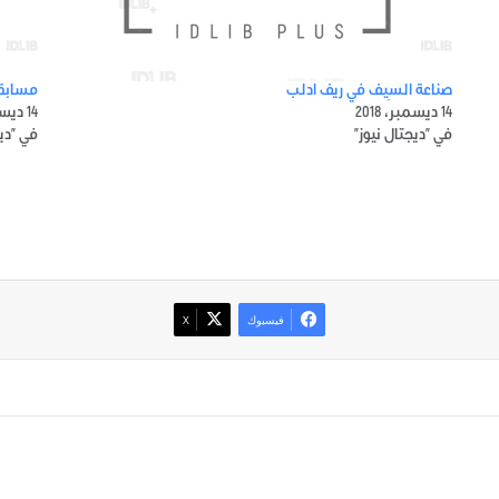
صناعة السِيف في ريف ادلب
مسابقة
14 ديسمبر، 2018
14 ديسمبر، 2018
في "ديجتال نيوز"
في "ديج
فيسبوك
‫X
صور من ادلب
أتبع