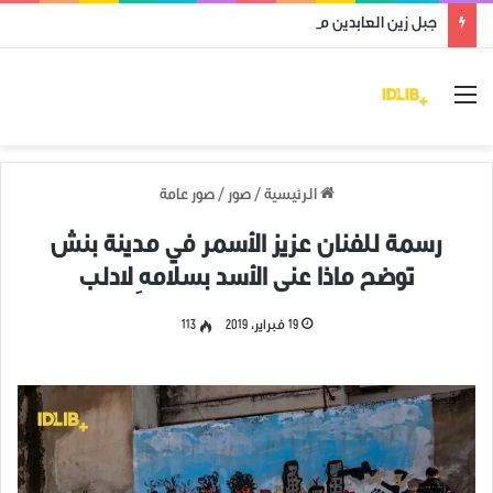
جبل زين العابدين محرر من قوات النظام وميليشياته
القائمة
الرئيسية
/
صور
/
صور عامة
رسمة للفنان عزيز الأسمر في مدينة بنش
توضح ماذا عنى الأسد بسلامهِ لادلب
19 فبراير، 2019
113