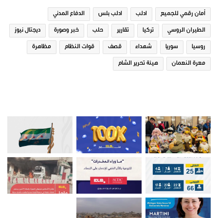
أمان رقمي للجميع
ادلب
ادلب بلس
الدفاع المدني
الطيران الروسي
تركيا
تقارير
حلب
خبر وصورة
ديجتال نيوز
روسيا
سوريا
شهداء
قصف
قوات النظام
مظاهرة
معرة النعمان
هيئة تحرير الشام
صور من ادلب