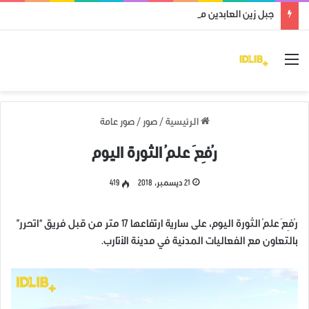
جبل زين العابدين محرر من قوات النظام وميليشياته
القائمة
الرئيسية
/
صور
/
صور عامة
رُفِعَ علمُ الثورة اليوم
21 ديسمبر، 2018
419
رُفِعَ علمُ الثورة اليوم، على سارية ارتفاعها 17 متر من قبل فريق “اتحرر”
بالتعاون مع الفعاليات المدنية في مدينة الأتارب.