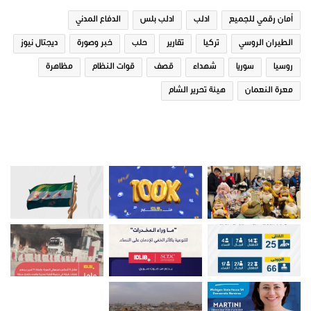
أمان رقمي للجميع
ادلب
ادلب بلس
الدفاع المدني
الطيران الروسي
تركيا
تقارير
حلب
خبر وصورة
ديجتال نيوز
روسيا
سوريا
شهداء
قصف
قوات النظام
مظاهرة
معرة النعمان
هيئة تحرير الشام
صور من ادلب