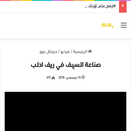
#ارفع_علم_ثورتك: رمز النضال ووحدة الهدف
القائمة
الرئيسية
/
فيديو
/
ديجتال نيوز
صناعة السِيف في ريف ادلب
14 ديسمبر، 2018
415