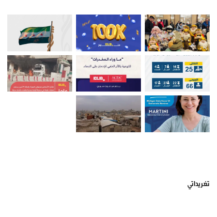
أتبعني على تويتر
تغريداتي