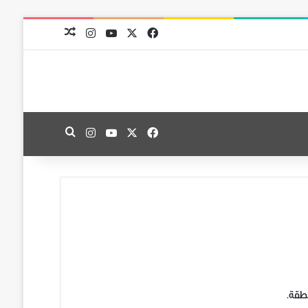
‫X
فيسبوك
‫YouTube
انستقرام
مقال عشوائي
‫X
فيسبوك
‫YouTube
انستقرام
بحث عن
نطقة.