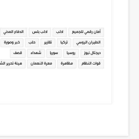
الوسوم
أمان رقمي للجميع
ادلب
ادلب بلس
الدفاع المدني
الطيران الروسي
تركيا
تقارير
حلب
خبر وصورة
ديجتال نيوز
روسيا
سوريا
شهداء
قصف
قوات النظام
مظاهرة
معرة النعمان
هيئة تحرير الش