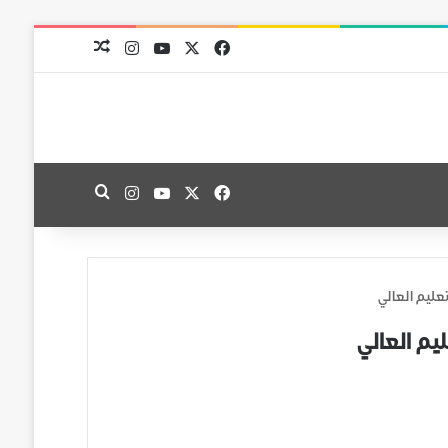
‫X
فيسبوك
‫YouTube
انستقرام
مقال عشوائي
‫X
فيسبوك
‫YouTube
انستقرام
بحث عن
عليم العالي
يم العالي