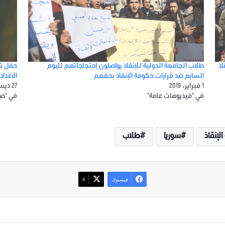
اذ
طلاب الجامعة الدولية للإنقاذ يواصلون إحتجاجاتهم لليوم
حفل تك
السابع ضد قرارات حكومة الإنقاذ بحقهم
الاعدا
1 فبراير، 2019
27 ديسمبر، 2018
في "فيديوهات عامة"
في "صو
لإنقاذ
سوريا
طلاب
فيسبوك
‫X