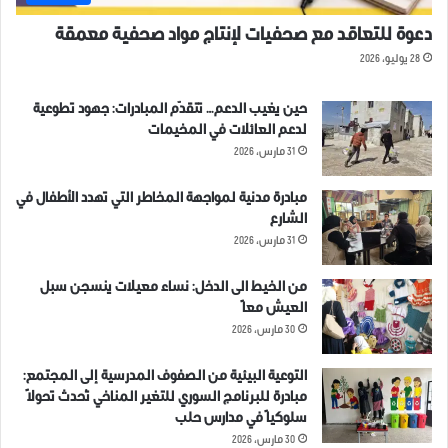
دعوة للتعاقد مع صحفيات لإنتاج مواد صحفية معمقة
28 يوليو، 2026
حين يغيب الدعم… تتقدّم المبادرات: جهود تطوعية
شارك هذا الموضوع:
لدعم العائلات في المخيمات
31 مارس، 2026
مبادرة مدنية لمواجهة المخاطر التي تهدد الأطفال في
الشارع
مرتبط
31 مارس، 2026
من الخيط الى الدخل: نساء معيلات ينسجن سبل
العيش معاً
30 مارس، 2026
نساء سوريا في مواجهة
النساء السوريات قادرات على
التوعية البيئية من الصفوف المدرسية إلى المجتمع:
المخدرات، بين التعاطي القسري
تحمل المسؤولية
مبادرة للبرنامج السوري للتغير المناخي تُحدث تحولاً
والإدمان
9 مارس، 2020
سلوكياً في مدارس حلب
8 أغسطس، 2024
في "مقالات"
30 مارس، 2026