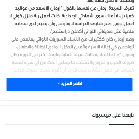
وصفتها أنا خلال لقائنا بها.
تعرف السيدة إيمان عن نفسها بالقول: “إيمان الأسعد من مواليد
كفرنبل، لا أملك سوى شهادتي الإعدادية. كنت أعمل ربة منزل كوني لا
أعمل، وبقي حلم متابعة الدراسة لا يفارقني وأن يصبح لدي شهادة
علمية مثل صديقاتي اللواتي أكملن دراستهم”.
وضع إيمان كان ككثيرات من النساء السوريات اللواتي يعتمدن على
أزواجهن في إعالة الأسرة وتأمين الدخل المادي للعائلة والأطفال،
وتقول: “حالتنا المادية كانت سيئة للغاية وتأزمت أكثر في الثورة بظل
ظروف الحرب والنزوح والتشتت، ما جعلني أبحث عن أي شيء لفعله
خصوصاً في فصل الشتاء، حيث قررت أن أقوم بنسج الصوف كونها
مهنة أحبها كثيراً وقد علمتني إياها والدتي”.
اظهر المزيد
توفي زوجها في عام 2016 بغارة جوية من طائرة حربية على مدينة كفرنبل
استهدفت منزلها، وباقي أفراد عائلتها أصيبوا بشظايا وتضرر منزلهم.
فقدت إيمان في الغارة المعيل الوحيد لها ولأولادها، وفقدت أيضاً
المنزل الذي يؤويها، لتبدأ مرحلة جديدة في حياتها مليئة بالقهر والحزن
تابعنا على فيسبوك
والانكسار، وتقول: “انتقلنا إلى منزل أخي الصغير، بقينا في منزله فترة
طويلة. تخلى عنا الجميع بحجة الأوضاع المالية السيئة، لقد تكفل أخي
الصغير بكافة المصاريف لعائلتي وخصوصاً تكاليف ولدي المعاق