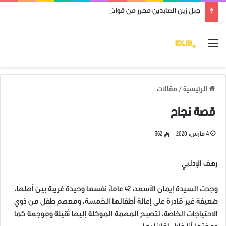
جبل زين العابدين محرر من قوات النظام وميليشياته
القائمة
الرئيسية
/
مقالات
قصة نجاح
4 مارس، 2020
362
رهف الإدلبي
وجدت السيدة إيمان الأسعد، 42 عاماً، نفسها وحيدة غريبة بين أهلها،
ضعيفة غير قادرة على إعالة أطفالها الخمسة، ومعهم طفل من ذوي
الاحتياجات الخاصة، لتصبح المهمة الموكلة إليها ثقيلة وموجعة كما