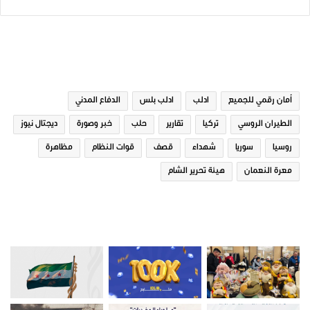
في "مقالات"
الوسوم
العنف الرقمي، الوجه الخفي
أمان رقمي للجميع
ادلب
ادلب بلس
الدفاع المدني
للإيذاء النفسي في العصر
الطيران الروسي
تركيا
تقارير
حلب
خبر وصورة
ديجتال نيوز
الحديث
11 فبراير، 2025
روسيا
سوريا
شهداء
قصف
قوات النظام
مظاهرة
في "مقالات"
معرة النعمان
هيئة تحرير الشام
صور من ادلب