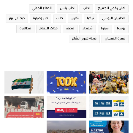
أمان رقمي للجميع
ادلب
ادلب بلس
الدفاع المدني
الطيران الروسي
تركيا
تقارير
حلب
خبر وصورة
ديجتال نيوز
روسيا
سوريا
شهداء
قصف
قوات النظام
مظاهرة
معرة النعمان
هيئة تحرير الشام
صور من ادلب
شارك هذا الموضوع: