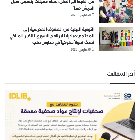
من الخيط الى الدخل: نساء معيلات ينسجن سبل
السوري ليوم الجمعة 1 مارس
العيش معاً
2019
30 مارس، 2026
1 مارس، 2019
في "مقالات"
التوعية البيئية من الصفوف المدرسية إلى
المجتمع: مبادرة للبرنامج السوري للتغير المناخي
تُحدث تحولاً سلوكياً في مدارس حلب
ادلب
قصف
قوات النظام
كفرعويد
30 مارس، 2026
أخر المقالات