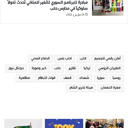
مبادرة للبرنامج السوري للتغير المناخي تُحدث تحولاً
سلوكياً في مدارس حلب
30 مارس، 2026
الوسوم
أمان رقمي للجميع
ادلب
ادلب بلس
الدفاع المدني
الطيران الروسي
تركيا
تقارير
حلب
خبر وصورة
ديجتال نيوز
روسيا
سوريا
شهداء
قصف
قوات النظام
مظاهرة
معرة النعمان
هيئة تحرير الشام
صور من ادلب