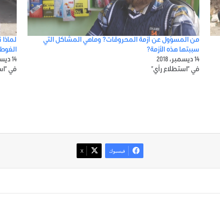
من المسؤول عن أزمة المحروقات؟ وماهي المشاكل التي
لماذا 
سببتها هذه الأزمة؟
الغوطة
14 ديسمبر، 2018
14 ديسمبر، 2018
في "استطلاع رأي"
في "اس
فيسبوك
‫X
صور من ادلب
أتبع