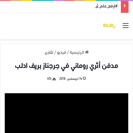
#ارفع_علم_ثورتك: رمز النضال ووحدة الهدف
القائمة
الرئيسية
/
فيديو
/
تقارير
مدفن أثري روماني في جرجناز بريف ادلب
14 ديسمبر، 2018
415