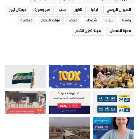
الطيران الروسي
تركيا
تقارير
حلب
خبر وصورة
ديجتال نيوز
روسيا
سوريا
شهداء
قصف
قوات النظام
مظاهرة
معرة النعمان
هيئة تحرير الشام
مشروبات رمضانية في ريف ادلب
14 ديسمبر، 2018
في "تقارير"
صور من ادلب
تقارير