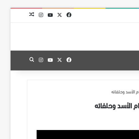
‫X
فيسبوك
‫YouTube
انستقرام
مقال عشوائي
‫X
فيسبوك
‫YouTube
انستقرام
بحث عن
م الأسد وحلفائه
م الأسد وحلفائه