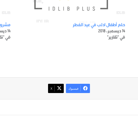
حلم أطفال ادلب في عيد الفطر
مشروبا
14 ديسمبر، 2018
14 ديسمبر، 2018
في "تقارير"
في "تقا
فيسبوك
‫X
صور من ادلب
أتبع