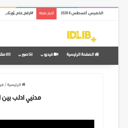
الخميس, أغسطس 6 2026
#ارفع_علم_ثورتك: رمز
أخبار عاجلة
الصفحة الرئيسية
فيديو
صور
مقا
الرئيسية
/
فيد
مدنيي ادلب بين ا