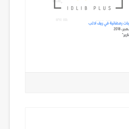
ت رمضانية في ريف ادلب
رير"
ني على تويتر